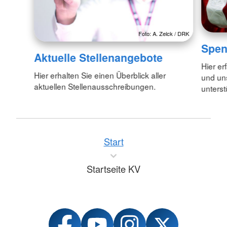
Foto: A. Zelck / DRK
Spe
Aktuelle Stellenangebote
Hier er
Hier erhalten Sie einen Überblick aller
und uns
aktuellen Stellenausschreibungen.
unters
Start
Startseite KV