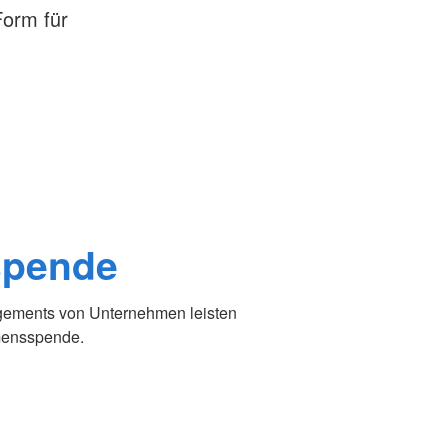
Form für
spende
gements von Unternehmen leisten
hmensspende.