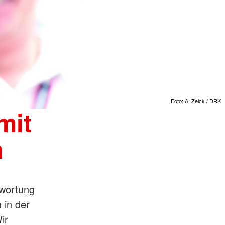
Foto: A. Zelck / DRK
mit
n
twortung
 in der
ir