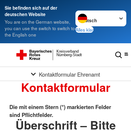
Sie befinden sich auf der
Sprache wechseln zu
deutschen Website
You are on the German website,
you can use the switch to switch to
Alles klar
the English one
Kreisverband
Nürnberg-Stadt
Kontaktformular Ehrenamt
Kontaktformular
Die mit einem Stern (*) markierten Felder
sind Pflichtfelder.
Überschrift – Bitte