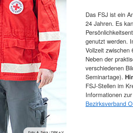
Das FSJ ist ein 
24 Jahren. Es ka
Persönlichkeitsen
genutzt werden. I
Vollzeit zwischen
Neben der praktis
verschiedenen Bil
Seminartage).
Hi
FSJ-Stellen im Kr
Informationen zu
Bezirksverband Ob
Foto: A. Zelck / DRK e.V.