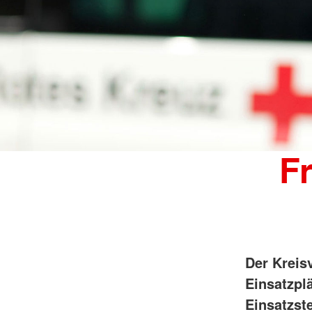
F
Der Kreis
Einsatzpl
Einsatzste