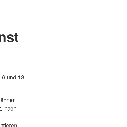
nst
n 6 und 18
Männer
t, nach
ttleren