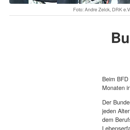
Foto: Andre Zelck, DRK e.V
Bu
Beim BFD h
Monaten in
Der Bundes
jeden Alte
dem Berufs
Lebenserf