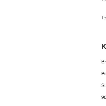
Te
K
BR
P
Su
9