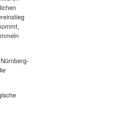
lichen
reinstieg
 kommt,
sammeln
 Nürnberg-
ie
ische