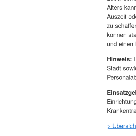
Alters kan
Auszeit od
zu schaffe
können st
und einen E
Hinweis:
I
Stadt sowi
Personalab
Einsatzge
Einrichtun
Krankentra
> Übersich