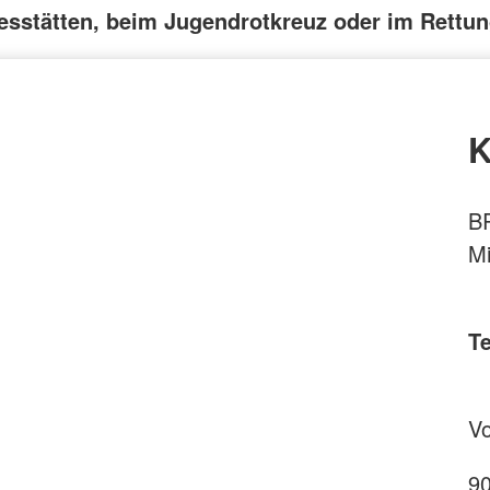
esstätten, beim Jugendrotkreuz oder im Rettun
K
BR
Mi
T
Vo
9