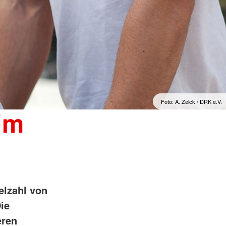
Foto: A. Zelck / DRK e.V.
im
elzahl von
ie
eren