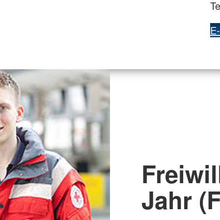
Te
E-
Freiwil
Jahr (