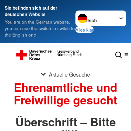
Sie befinden sich auf der
Sprache wechseln zu
deutschen Website
You are on the German website,
you can use the switch to switch to
Alles klar
the English one
Kreisverband
Nürnberg-Stadt
Aktuelle Gesuche
Ehrenamtliche und
Freiwillige gesucht
Überschrift – Bitte