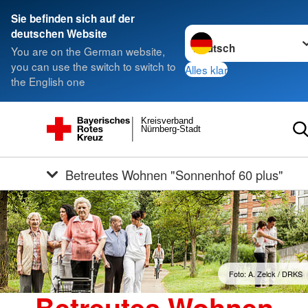
Sie befinden sich auf der
Sprache wechseln zu
deutschen Website
You are on the German website,
you can use the switch to switch to
Alles klar
the English one
Kreisverband
Nürnberg-Stadt
Betreutes Wohnen "Sonnenhof 60 plus"
Foto: A. Zelck / DRKS
Betreutes Wohnen