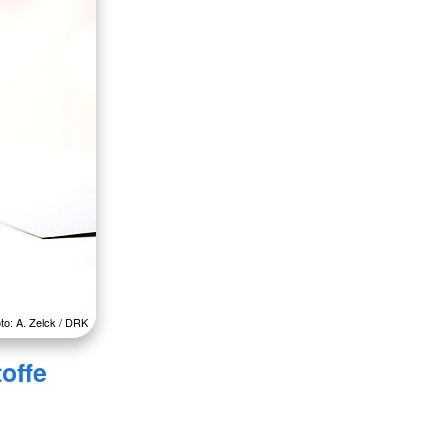
to: A. Zelck / DRK
offe