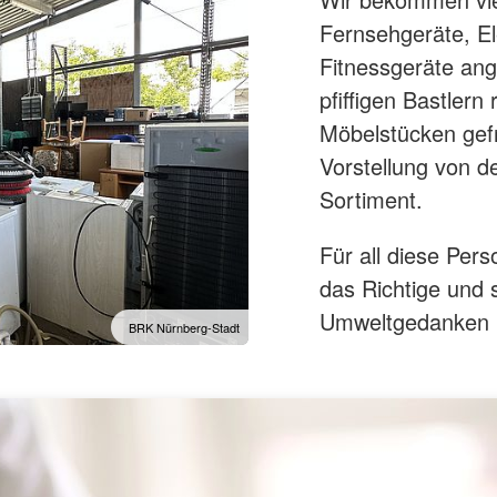
Fernsehgeräte, E
Fitnessgeräte an
pfiffigen Bastler
Möbelstücken gefr
Vorstellung von d
Sortiment.
Für all diese Per
das Richtige und 
Umweltgedanken "
BRK Nürnberg-Stadt