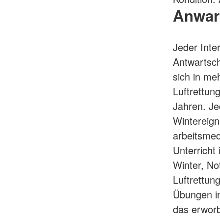
Anwar
Jeder Inter
Antwartsch
sich in me
Luftrettun
Jahren. J
Wintereign
arbeitsmed
Unterricht
Winter, No
Luftrettun
Übungen im
das erwor