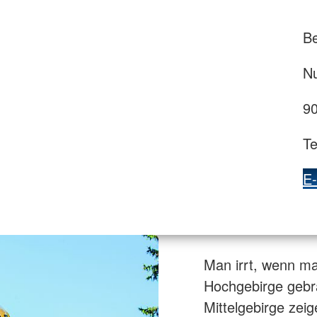
B
N
9
Te
E-
Man irrt, wenn ma
Hochgebirge gebra
Mittelgebirge zeig