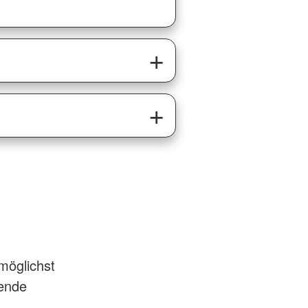
 möglichst
hende