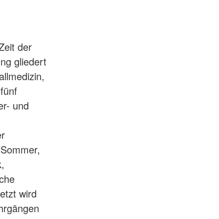
Zeit der
ng gliedert
llmedizin,
fünf
er- und
er
en Sommer,
k,
sche
tzt wird
ehrgängen