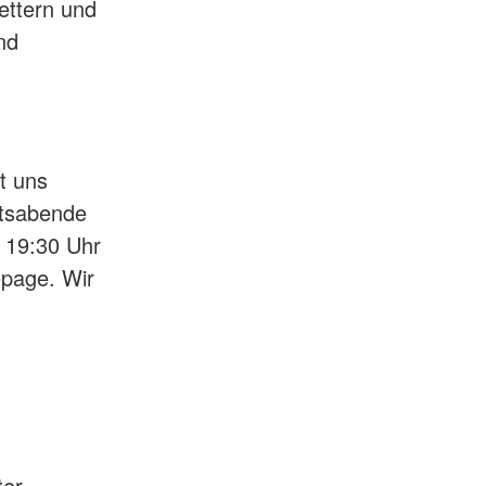
ettern und
nd
t uns
htsabende
 19:30 Uhr
epage. Wir
ter