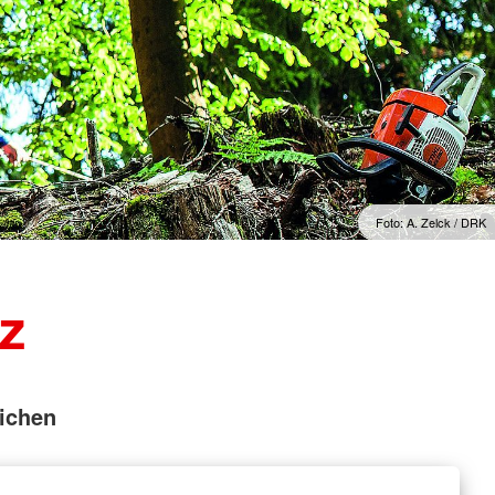
Foto: A. Zelck / DRK
z
ichen