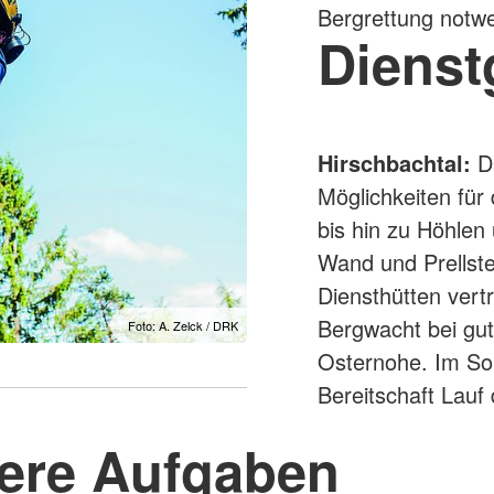
Bergrettung notwe
Dienst
Hirschbachtal:
Da
Möglichkeiten für
bis hin zu Höhlen
Wand und Prellste
Diensthütten vert
Bergwacht bei gut
Foto: A. Zelck / DRK
Osternohe. Im So
Bereitschaft Lauf
ere Aufgaben