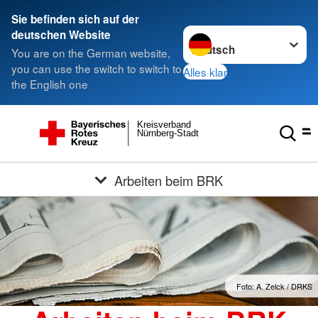
Sie befinden sich auf der
Sprache wechseln zu
deutschen Website
You are on the German website,
you can use the switch to switch to
Alles klar
the English one
Kreisverband
Nürnberg-Stadt
Arbeiten beim BRK
Foto: A. Zelck / DRKS