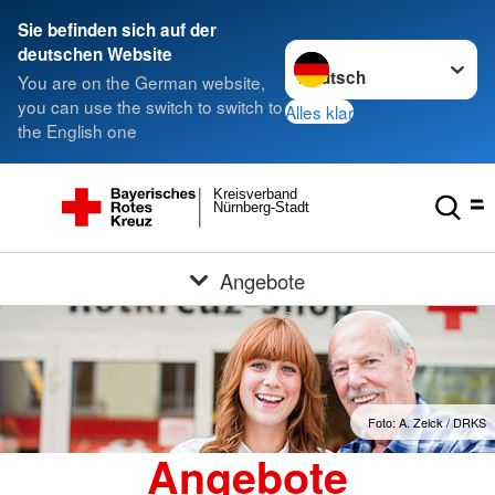
Sie befinden sich auf der
Sprache wechseln zu
deutschen Website
You are on the German website,
you can use the switch to switch to
Alles klar
the English one
Kreisverband
Nürnberg-Stadt
Angebote
Foto: A. Zelck / DRKS
Angebote