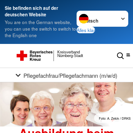
Sie befinden sich auf der
Sprache wechseln zu
deutschen Website
You are on the German website,
you can use the switch to switch to
Alles klar
the English one
Kreisverband
Nürnberg-Stadt
Pflegefachfrau/Pflegefachmann (m/w/d)
Foto: A. Zelck / DRKS
Ausbildung beim