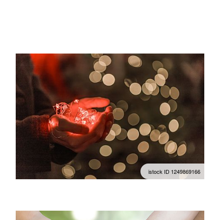
istock ID 1249869166