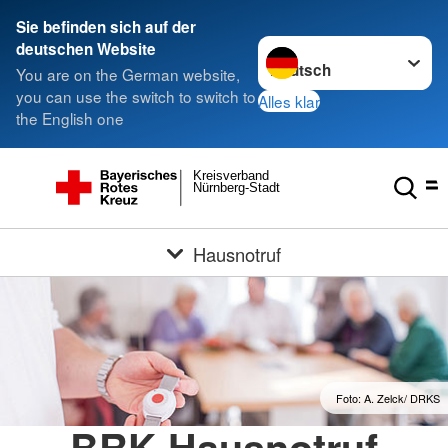
Sie befinden sich auf der
Sprache wechseln zu
deutschen Website
You are on the German website,
you can use the switch to switch to
Alles klar
the English one
Kreisverband
Nürnberg-Stadt
Hausnotruf
Foto: A. Zelck/ DRKS
BRK-Hausnotruf