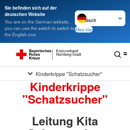
Sie befinden sich auf der
Sprache wechseln zu
deutschen Website
You are on the German website,
you can use the switch to switch to
Alles klar
the English one
Kreisverband
Nürnberg-Stadt
Kinderkrippe "Schatzsucher"
Kinderkrippe
"Schatzsucher"
Leitung Kita