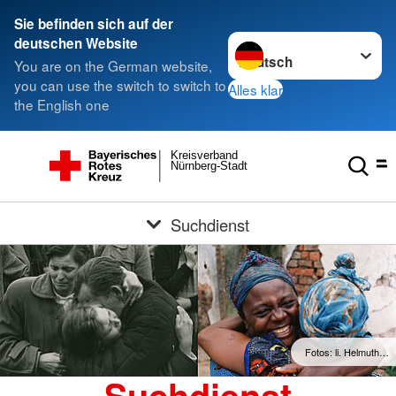
Sie befinden sich auf der
Sprache wechseln zu
deutschen Website
You are on the German website,
you can use the switch to switch to
Alles klar
the English one
Kreisverband
Nürnberg-Stadt
Suchdienst
Fotos: li. Helmuth…
Suchdienst